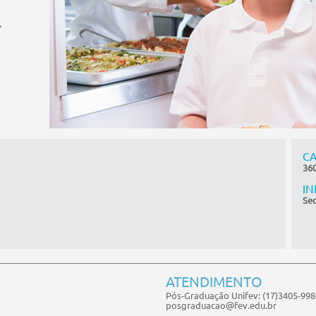
.
CA
360
I
Sec
ATENDIMENTO
Pós-Graduação Unifev: (17)3405-998
posgraduacao@fev.edu.br