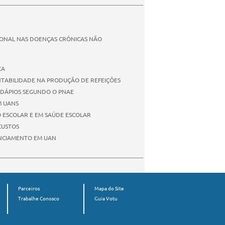
IONAL NAS DOENÇAS CRÔNICAS NÃO
CA
TABILIDADE NA PRODUÇÃO DE REFEIÇÕES
RDÁPIOS SEGUNDO O PNAE
M UANS
O ESCOLAR E EM SAÚDE ESCOLAR
CUSTOS
ENCIAMENTO EM UAN
Parceiros
Mapa do Site
Trabalhe Conosco
Guia Votu