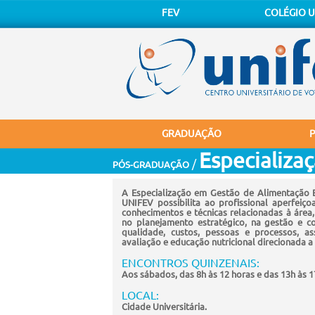
FEV
COLÉGIO U
GRADUAÇÃO
Especializa
/
PÓS-GRADUAÇÃO
A Especialização em Gestão de Alimentação 
UNIFEV possibilita ao profissional aperfeiço
conhecimentos e técnicas relacionadas à área
no planejamento estratégico, na gestão e c
qualidade, custos, pessoas e processos, a
avaliação e educação nutricional direcionada a
ENCONTROS QUINZENAIS:
Aos sábados, das 8h às 12 horas e das 13h às 1
LOCAL:
Cidade Universitária.