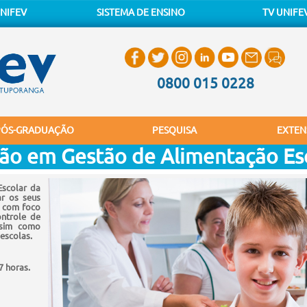
NIFEV
SISTEMA DE ENSINO
TV UNIFE
0800 015 0228
PÓS-GRADUAÇÃO
PESQUISA
EXTEN
ção em Gestão de Alimentação Es
Escolar da
ar os seus
, com foco
ontrole de
ssim como
 escolas.
7 horas.