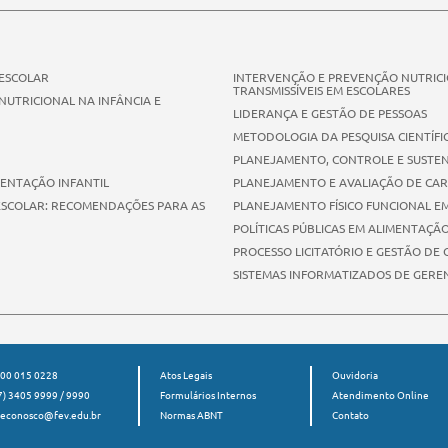
 ESCOLAR
INTERVENÇÃO E PREVENÇÃO NUTRIC
TRANSMISSÍVEIS EM ESCOLARES
NUTRICIONAL NA INFÂNCIA E
LIDERANÇA E GESTÃO DE PESSOAS
METODOLOGIA DA PESQUISA CIENTÍFI
PLANEJAMENTO, CONTROLE E SUSTEN
MENTAÇÃO INFANTIL
PLANEJAMENTO E AVALIAÇÃO DE CA
 ESCOLAR: RECOMENDAÇÕES PARA AS
PLANEJAMENTO FÍSICO FUNCIONAL E
POLÍTICAS PÚBLICAS EM ALIMENTAÇÃ
PROCESSO LICITATÓRIO E GESTÃO DE 
SISTEMAS INFORMATIZADOS DE GER
00 015 0228
Atos Legais
Ouvidoria
7) 3405 9999 / 9990
Formulários Internos
Atendimento Online
leconosco@fev.edu.br
Normas ABNT
Contato