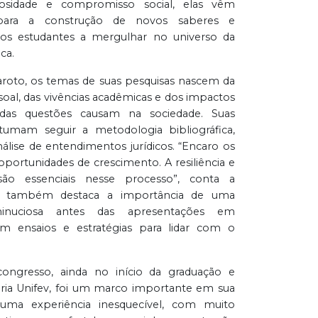
riosidade e compromisso social, elas vêm
 para a construção de novos saberes e
ros estudantes a mergulhar no universo da
ca.
aroto, os temas de suas pesquisas nascem da
soal, das vivências acadêmicas e dos impactos
das questões causam na sociedade. Suas
tumam seguir a metodologia bibliográfica,
lise de entendimentos jurídicos. “Encaro os
portunidades de crescimento. A resiliência e
ão essenciais nesse processo”, conta a
ue também destaca a importância de uma
inuciosa antes das apresentações em
om ensaios e estratégias para lidar com o
congresso, ainda no início da graduação e
ria Unifev, foi um marco importante em sua
oi uma experiência inesquecível, com muito