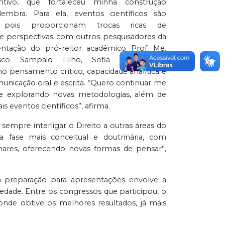
ntivo, que fortaleceu minha construção
lembra. Para ela, eventos científicos são
, pois proporcionam trocas ricas de
 perspectivas com outros pesquisadores da
entação do pró-reitor acadêmico Prof. Me.
isco Sampaio Filho, Sofia desenvolveu
o pensamento crítico, capacidade analítica e
nicação oral e escrita. “Quero continuar me
e explorando novas metodologias, além de
is eventos científicos”, afirma.
empre interligar o Direito a outras áreas do
fase mais conceitual e doutrinária, com
ares, oferecendo novas formas de pensar”,
Sua preparação para apresentações envolve a
edade. Entre os congressos que participou, o
onde obtive os melhores resultados, já mais