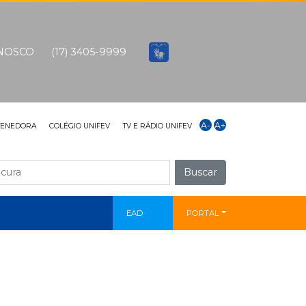
ONOSCO
(17) 3405-9999
A-
A+
TENEDORA
COLÉGIO UNIFEV
TV E RÁDIO UNIFEV
Buscar
EAD
PORTAL