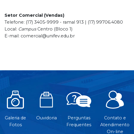
Setor Comercial (Vendas)
Telefone: (17) 3405-9999 - ramal 913 | (17) 99706.4080
Local:
Campus
Centro (Bloco 1)
E-mail: comercial@unifev.edu.br
Galeria de
Ouvidoria
Perguntas
Contato e
Fotos
Frequentes
Atendimento
On-line