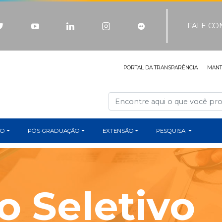
FALE C
PORTAL DA TRANSPARÊNCIA
MAN
ÃO
PÓS-GRADUAÇÃO
EXTENSÃO
PESQUISA
o Seletivo