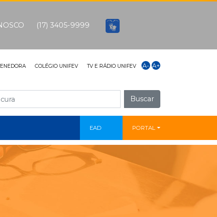
ONOSCO
(17) 3405-9999
A-
A+
TENEDORA
COLÉGIO UNIFEV
TV E RÁDIO UNIFEV
Buscar
EAD
PORTAL