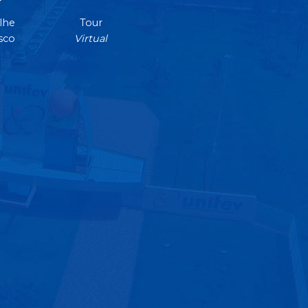
lhe
Tour
sco
Virtual