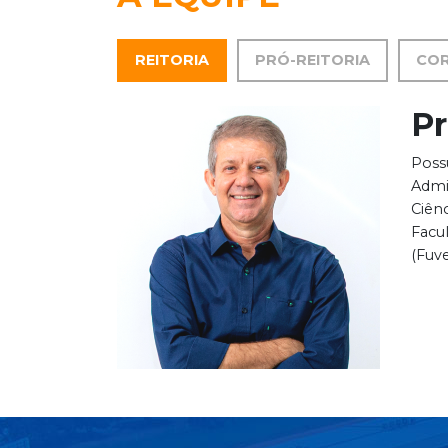
REITORIA
PRÓ-REITORIA
CO
Pr
Poss
Admi
Ciên
Facu
(Fuv