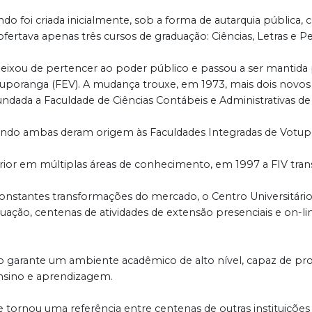
uando foi criada inicialmente, sob a forma de autarquia públic
fertava apenas três cursos de graduação: Ciências, Letras e P
deixou de pertencer ao poder público e passou a ser mantida
tuporanga (FEV). A mudança trouxe, em 1973, mais dois novos c
dada a Faculdade de Ciências Contábeis e Administrativas de
quando ambas deram origem às Faculdades Integradas de Votupo
rior em múltiplas áreas de conhecimento, em 1997 a FIV tra
constantes transformações do mercado, o Centro Universitári
ação, centenas de atividades de extensão presenciais e on-lin
o garante um ambiente acadêmico de alto nível, capaz de pro
nsino e aprendizagem.
se tornou uma referência entre centenas de outras instituiçõe