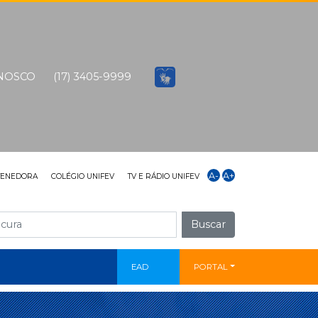
ONOSCO
(17) 3405-9999
A-
A+
TENEDORA
COLÉGIO UNIFEV
TV E RÁDIO UNIFEV
Buscar
EAD
PORTAL