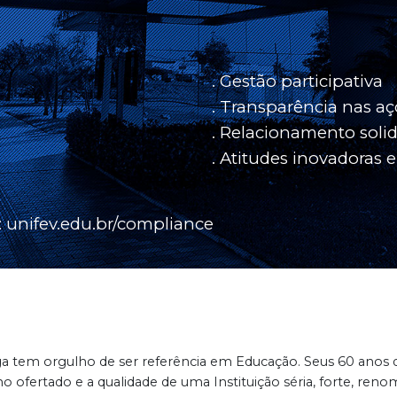
. Gestão participativa
. Transparência nas a
. Relacionamento solid
. Atitudes inovadoras e
:
unifev.edu.br/compliance
ga tem orgulho de ser referência em Educação. Seus 60 anos 
 ofertado e a qualidade de uma Instituição séria, forte, reno