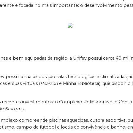
rente e focada no mais importante: o desenvolvimento pessoal
as e bem equipadas da região, a Unifev possui cerca 40 mil m²
possui à sua disposição salas tecnológicas e climatizadas, au
cas e duas virtuais (
Pearson
e Minha Biblioteca), que disponibil
 recentes investimentos: o Complexo Poliesportivo, o Centro
 de
Startups
.
omplexo compreende piscinas aquecidas, quadra esportiva, quad
 atletismo, campo de futebol e locais de convivência e banho, 