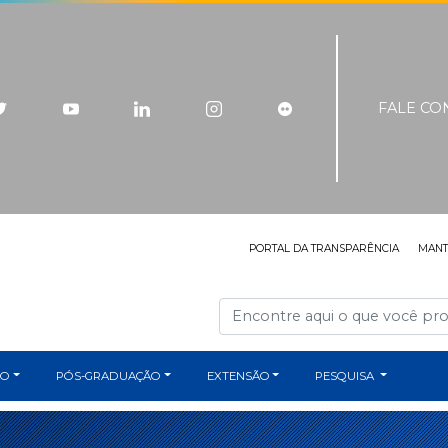
FALE C
PORTAL DA TRANSPARÊNCIA
MAN
ÃO
PÓS-GRADUAÇÃO
EXTENSÃO
PESQUISA