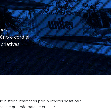
ções
ário e cordial
 criativas
de história, marcados por inúmeros desafios e
mada e que não para de crescer.