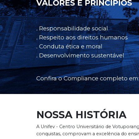
VALORES E PRINCÍPIOS
. Responsabilidade social
. Respeito aos direitos humanos
. Conduta ética e moral
. Desenvolvimento sustentável
Confira o Compliance completo em
NOSSA HISTÓRIA
A Unifev - Centro Universitário de Votuporan
conquistas, comprovam a excelência do ensino