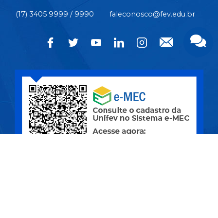
(17) 3405 9999 / 9990
faleconosco@fev.edu.br
CÂMPUS CENTRO | Rua Pernambuco, nº 4.196 - Centro -
CEP 15.500-006 - Votuporanga/SP
CIDADE UNIVERSITÁRIA | Av. Nasser Marão, nº 3.069 -
Pq. Industrial I - CEP 15.503-005 - Votuporanga/SP