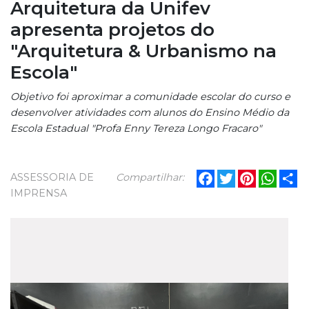
Arquitetura da Unifev
apresenta projetos do
"Arquitetura & Urbanismo na
Escola"
Objetivo foi aproximar a comunidade escolar do curso e
desenvolver atividades com alunos do Ensino Médio da
Escola Estadual "Profa Enny Tereza Longo Fracaro"
Facebook
Twitter
Pinterest
What
Sh
ASSESSORIA DE
Compartilhar:
IMPRENSA