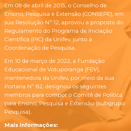
Em 08 de abril de 2015, o Conselho de
Ensino, Pesquisa e Extensão (CONSEPE), em
sua Resolução Nº 12, aprovou a proposta do
Regulamento do Programa de Iniciação
Científica (PIC) da Unifev, junto à
Coordenação de Pesquisa.
Em 10 de março de 2022, a Fundação
Educacional de Votuporanga (FEV),
mantenedora da Unifev, por meio da sua
Portaria Nº 82, designou os seguintes
membros para compor o Comitê de Política
para Ensino, Pesquisa e Extensão (subgrupo
Pesquisa).
Mais informações: