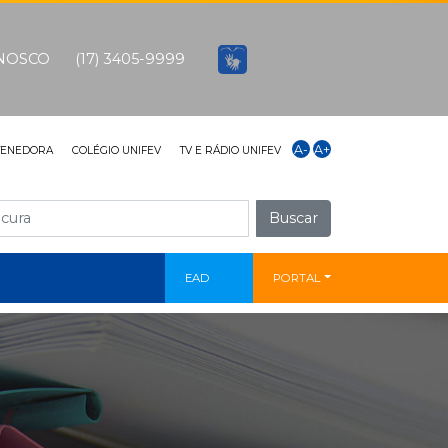
ONOSCO
(17) 3405-9999
A-
A+
TENEDORA
COLÉGIO UNIFEV
TV E RÁDIO UNIFEV
Buscar
EAD
PORTAL