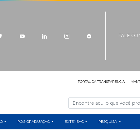
FALE C
PORTAL DA TRANSPARÊNCIA
MAN
ÃO
PÓS-GRADUAÇÃO
EXTENSÃO
PESQUISA