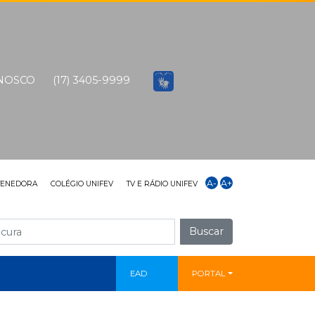
ONOSCO
(17) 3405-9999
A-
A+
TENEDORA
COLÉGIO UNIFEV
TV E RÁDIO UNIFEV
Buscar
EAD
PORTAL