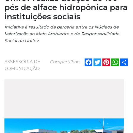
pés de alface hidropônica para
instituições sociais
Iniciativa é resultado da parceria entre os Núcleos de
Valorização ao Meio Ambiente e de Responsabilidade
Social da Unifev
Facebook
Twitter
Pinterest
What
Sh
ASSESSORIA DE
Compartilhar:
COMUNICAÇÃO