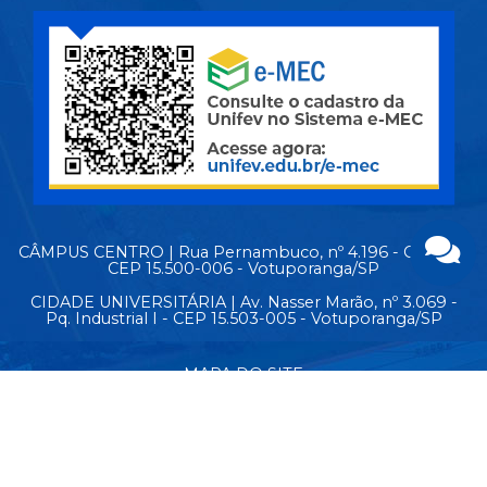
CÂMPUS CENTRO | Rua Pernambuco, nº 4.196 - Centro -
CEP 15.500-006 - Votuporanga/SP
CIDADE UNIVERSITÁRIA | Av. Nasser Marão, nº 3.069 -
Pq. Industrial I - CEP 15.503-005 - Votuporanga/SP
MAPA DO SITE
© Copyright 2026 - Todos os direitos reservados.