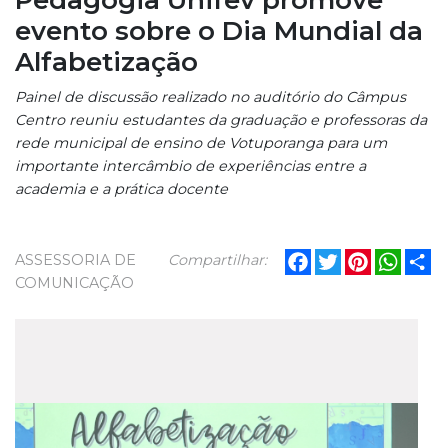
evento sobre o Dia Mundial da
Alfabetização
Painel de discussão realizado no auditório do Câmpus
Centro reuniu estudantes da graduação e professoras da
rede municipal de ensino de Votuporanga para um
importante intercâmbio de experiências entre a
academia e a prática docente
Facebook
Twitter
Pinterest
What
Sh
ASSESSORIA DE
Compartilhar:
COMUNICAÇÃO