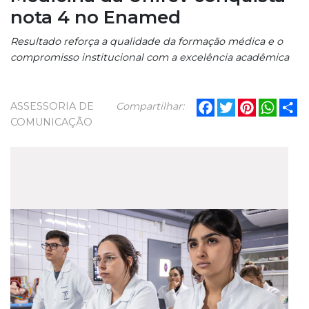
nota 4 no Enamed
Resultado reforça a qualidade da formação médica e o
compromisso institucional com a excelência acadêmica
Facebook
Twitter
Pinterest
What
Sh
ASSESSORIA DE
Compartilhar:
COMUNICAÇÃO