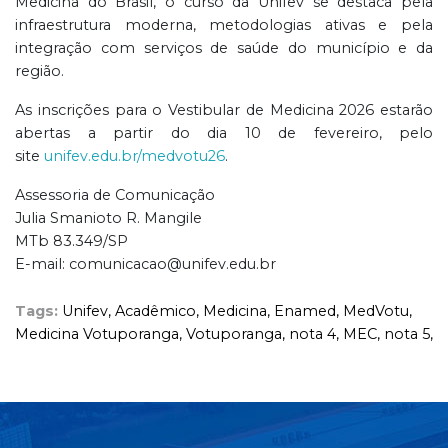
Medicina do Brasil, o curso da Unifev se destaca pela
infraestrutura moderna, metodologias ativas e pela
integração com serviços de saúde do município e da
região.
As inscrições para o Vestibular de Medicina 2026 estarão
abertas a partir do dia 10 de fevereiro, pelo
site
unifev.edu.br/medvotu26
.
Assessoria de Comunicação
Julia Smanioto R. Mangile
MTb 83.349/SP
E-mail: comunicacao@unifev.edu.br
Tags:
Unifev,
Acadêmico,
Medicina,
Enamed,
MedVotu,
Medicina Votuporanga,
Votuporanga,
nota 4,
MEC,
nota 5,