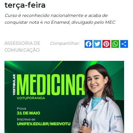
terça-feira
Curso é reconhecido nacionalmente e acaba de
conquistar nota 4 no Enamed, divulgado pelo MEC
Facebook
Twitter
Pinterest
What
Sh
ASSESSORIA DE
Compartilhar:
COMUNICAÇÃO