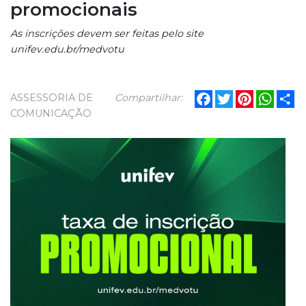
promocionais
As inscrições devem ser feitas pelo site
unifev.edu.br/medvotu
Facebook
Twitter
Pinterest
What
Sh
ASSESSORIA DE
Compartilhar:
COMUNICAÇÃO