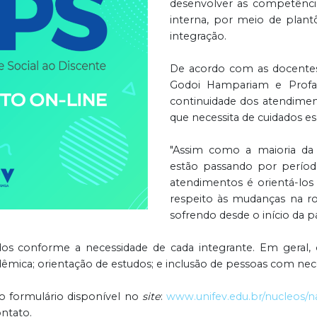
desenvolver as competênci
interna, por meio de plantõ
integração.
De acordo com as docentes 
Godoi Hampariam e Profa
continuidade dos atendime
que necessita de cuidados e
"Assim como a maioria da 
estão passando por períodos
atendimentos é orientá-los
respeito às mudanças na ro
sofrendo desde o início da p
s conforme a necessidade de cada integrante. Em geral, o
mica; orientação de estudos; e inclusão de pessoas com nece
 o formulário disponível no
site
:
www.unifev.edu.br/nucleos/
ntato.