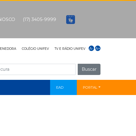
ONOSCO
(17) 3405-9999
A-
A+
TENEDORA
COLÉGIO UNIFEV
TV E RÁDIO UNIFEV
Buscar
EAD
PORTAL