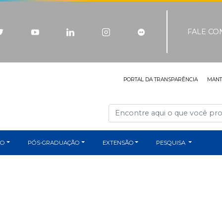
FALE C
PORTAL DA TRANSPARÊNCIA
MAN
ÃO
PÓS-GRADUAÇÃO
EXTENSÃO
PESQUISA