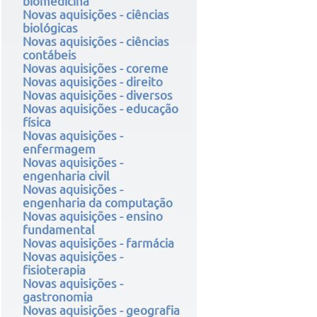
biomedicina
Novas aquisições - ciências
biológicas
Novas aquisições - ciências
contábeis
Novas aquisições - coreme
Novas aquisições - direito
Novas aquisições - diversos
Novas aquisições - educação
física
Novas aquisições -
enfermagem
Novas aquisições -
engenharia civil
Novas aquisições -
engenharia da computação
Novas aquisições - ensino
fundamental
Novas aquisições - farmácia
Novas aquisições -
fisioterapia
Novas aquisições -
gastronomia
Novas aquisições - geografia