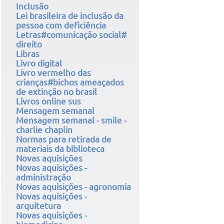
Inclusão
Lei brasileira de inclusão da
pessoa com deficiência
Letras#comunicação social#
direito
Libras
Livro digital
Livro vermelho das
crianças#bichos ameaçados
de extinção no brasil
Livros online sus
Mensagem semanal
Mensagem semanal - smile -
charlie chaplin
Normas para retirada de
materiais da biblioteca
Novas aquisições
Novas aquisições -
administração
Novas aquisições - agronomia
Novas aquisições -
arquitetura
Novas aquisições -