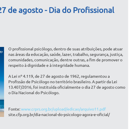
 de agosto - Dia do Profissional
O profissional psicólogo, dentro de suas atribuições, pode atuar
nas áreas da educação, saúde, lazer, trabalho, segurança, justiça,
comunidades, comunicação, dentre outras, a fim de promover o
respeito à dignidade e à integridade humana.
A Lei nº 4.119, de 27 de agosto de 1962, regulamentou a
Profissão de Psicólogo no território brasileiro. A partir da Lei
13.407/2016, foi instituída oficialmente o dia 27 de agosto como
o Dia Nacional do Psicólogo.
Fonte:
www.crprs.org.br/upload/edicao/arquivo11.pdf
site.cfp.org.br/dia-nacional-do-psicologo-agora-e-oficial/