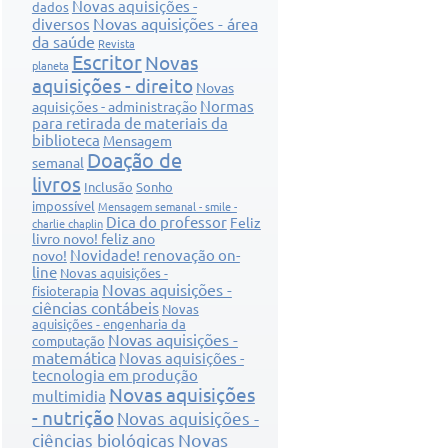
Novas aquisições -
dados
Novas aquisições - área
diversos
da saúde
Revista
Escritor
Novas
planeta
aquisições - direito
Novas
Normas
aquisições - administração
para retirada de materiais da
biblioteca
Mensagem
Doação de
semanal
livros
Inclusão
Sonho
impossível
Mensagem semanal - smile -
Dica do professor
Feliz
charlie chaplin
livro novo! feliz ano
Novidade! renovação on-
novo!
line
Novas aquisições -
Novas aquisições -
fisioterapia
ciências contábeis
Novas
aquisições - engenharia da
Novas aquisições -
computação
matemática
Novas aquisições -
tecnologia em produção
Novas aquisições
multimidia
- nutrição
Novas aquisições -
Novas
ciências biológicas