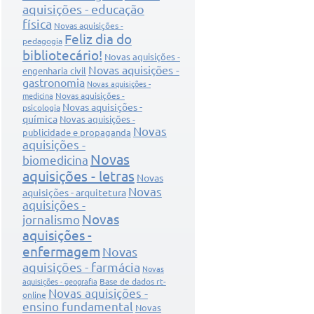
aquisições - educação
física
Novas aquisições -
Feliz dia do
pedagogia
bibliotecário!
Novas aquisições -
Novas aquisições -
engenharia civil
gastronomia
Novas aquisições -
Novas aquisições -
medicina
Novas aquisições -
psicologia
química
Novas aquisições -
Novas
publicidade e propaganda
aquisições -
Novas
biomedicina
aquisições - letras
Novas
Novas
aquisições - arquitetura
aquisições -
Novas
jornalismo
aquisições -
enfermagem
Novas
aquisições - farmácia
Novas
Base de dados rt-
aquisições - geografia
Novas aquisições -
online
ensino fundamental
Novas