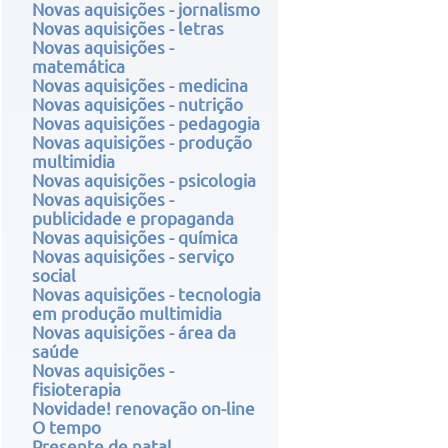
Novas aquisições - jornalismo
Novas aquisições - letras
Novas aquisições -
matemática
Novas aquisições - medicina
Novas aquisições - nutrição
Novas aquisições - pedagogia
Novas aquisições - produção
multimidia
Novas aquisições - psicologia
Novas aquisições -
publicidade e propaganda
Novas aquisições - química
Novas aquisições - serviço
social
Novas aquisições - tecnologia
em produção multimidia
Novas aquisições - área da
saúde
Novas aquisições -
fisioterapia
Novidade! renovação on-line
O tempo
Presente de natal