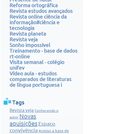
Reforma ortográfica
Revista estudos avançados
Revista online ciência da
informação#ciência e
tecnologia
Revista planeta
Revista veja
Sonho impossível
Treinamento - base de dados
rt-online
Visita semanal - colégio
unifev
Vídeo aula - estudos
comparados de literaturas
de língua portuguesa i
Tags
Revista veja
Conhecendo o
Novas
autor
aquisições
Espaço
convivência
Acesso a base de