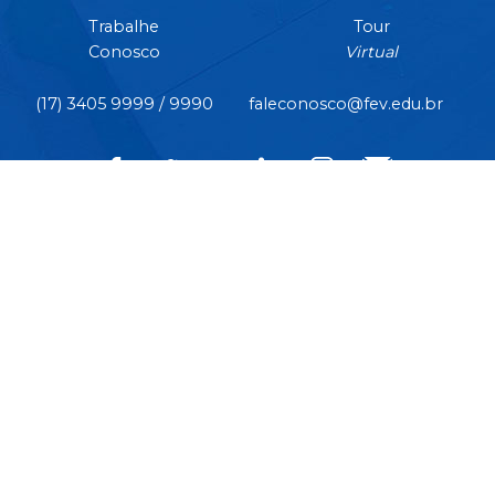
Trabalhe
Tour
Conosco
Virtual
(17) 3405 9999 / 9990
faleconosco@fev.edu.br
CÂMPUS CENTRO | Rua Pernambuco, nº 4.196 - Centro -
CEP 15.500-006 - Votuporanga/SP