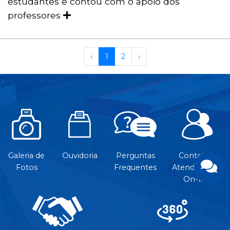
estudantes e contou com o apoio dos
professores
‹
1
2
›
Galeria de
Ouvidoria
Perguntas
Contato e
Fotos
Frequentes
Atendimento
On-line