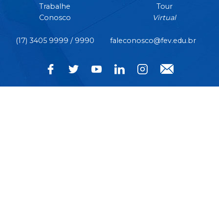
Trabalhe
Tour
Conosco
Virtual
(17) 3405 9999 / 9990
faleconosco@fev.edu.br
CÂMPUS CENTRO | Rua Pernambuco, nº 4.196 - Centro -
CEP 15.500-006 - Votuporanga/SP