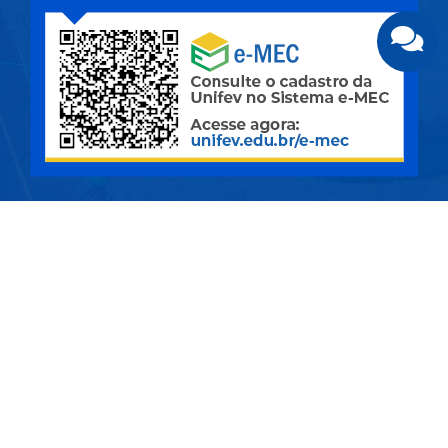
CÂMPUS CENTRO | Rua Pernambuco, nº 4.196 - Centro -
CEP 15.500-006 - Votuporanga/SP
CIDADE UNIVERSITÁRIA | Av. Nasser Marão, nº 3.069 -
Pq. Industrial I - CEP 15.503-005 - Votuporanga/SP
MAPA DO SITE
© Copyright 2026 - Todos os direitos reservados.