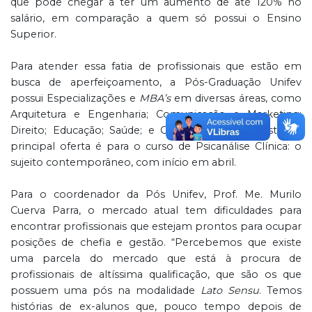
que pode chegar a ter um aumento de até 120% no
salário, em comparação a quem só possui o Ensino
Superior.
Para atender essa fatia de profissionais que estão em
busca de aperfeiçoamento, a Pós-Graduação Unifev
possui Especializações e
MBA’s
em diversas áreas, como
Arquitetura e Engenharia; Comunicação e Marketing;
Direito; Educação; Saúde; e Gestão. Neste semestre, a
principal oferta é para o curso de Psicanálise Clínica: o
sujeito contemporâneo, com início em abril.
Para o coordenador da Pós Unifev, Prof. Me. Murilo
Cuerva Parra, o mercado atual tem dificuldades para
encontrar profissionais que estejam prontos para ocupar
posições de chefia e gestão. “Percebemos que existe
uma parcela do mercado que está à procura de
profissionais de altíssima qualificação, que são os que
possuem uma pós na modalidade
Lato Sensu
. Temos
histórias de ex-alunos que, pouco tempo depois de