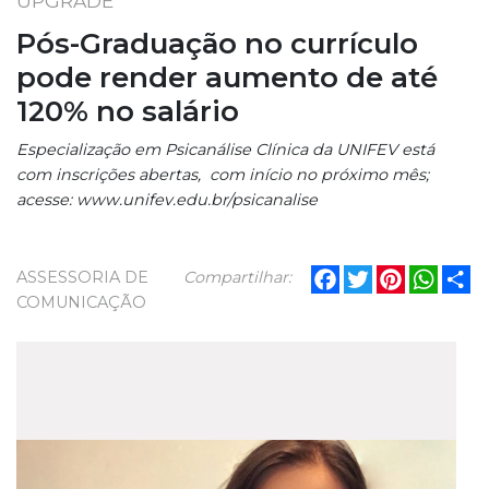
UPGRADE
Pós-Graduação no currículo
pode render aumento de até
120% no salário
Especialização em Psicanálise Clínica da UNIFEV está
com inscrições abertas, com início no próximo mês;
acesse: www.unifev.edu.br/psicanalise
Facebook
Twitter
Pinterest
What
Sh
ASSESSORIA DE
Compartilhar:
COMUNICAÇÃO