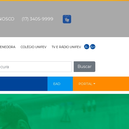
ONOSCO
(17) 3405-9999
A-
A+
TENEDORA
COLÉGIO UNIFEV
TV E RÁDIO UNIFEV
Buscar
EAD
PORTAL