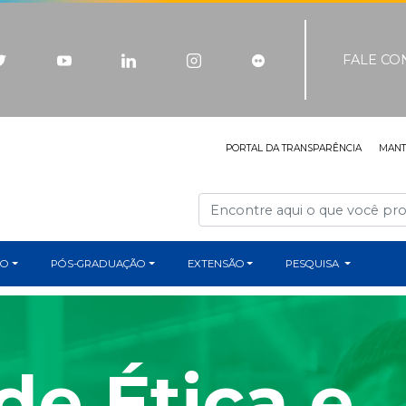
FALE C
PORTAL DA TRANSPARÊNCIA
MAN
ÃO
PÓS-GRADUAÇÃO
EXTENSÃO
PESQUISA
de Ética e