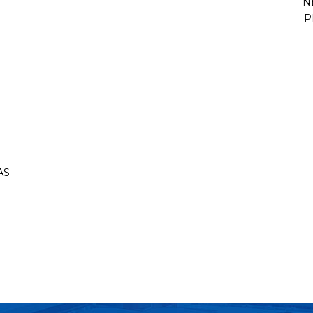
N
P
AS