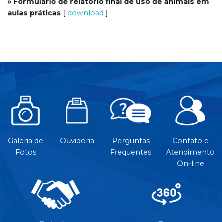
» Formulário de relatório final de uso de animais em
aulas práticas
[
download
]
Galeria de
Ouvidoria
Perguntas
Contato e
Fotos
Frequentes
Atendimento
On-line