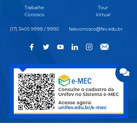
Trabalhe
Tour
Conosco
Virtual
(17) 3405 9999 / 9990
faleconosco@fev.edu.br
CÂMPUS CENTRO | Rua Pernambuco, nº 4.196 - Centro -
CEP 15.500-006 - Votuporanga/SP