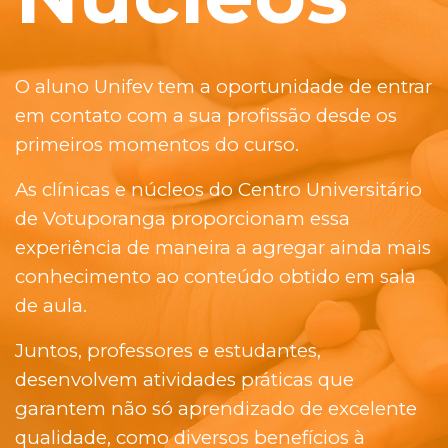
O aluno Unifev tem a oportunidade de entrar
em contato com a sua profissão desde os
primeiros momentos do curso.
As clínicas e núcleos do Centro Universitário
de Votuporanga proporcionam essa
experiência de maneira a agregar ainda mais
conhecimento ao conteúdo obtido em sala
de aula.
Juntos, professores e estudantes,
desenvolvem atividades práticas que
garantem não só aprendizado de excelente
qualidade, como diversos benefícios à