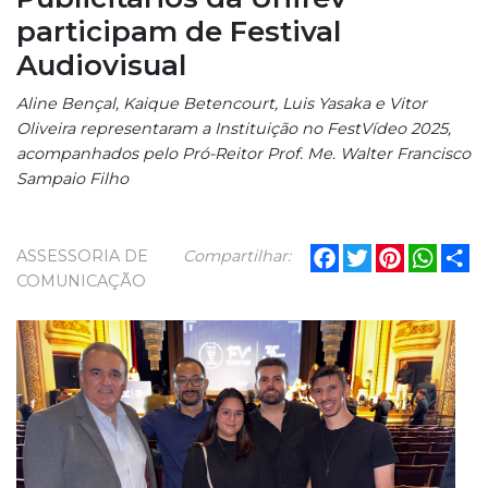
participam de Festival
Audiovisual
Aline Bençal, Kaique Betencourt, Luis Yasaka e Vitor
Oliveira representaram a Instituição no FestVídeo 2025,
acompanhados pelo Pró-Reitor Prof. Me. Walter Francisco
Sampaio Filho
Facebook
Twitter
Pinterest
What
Sh
ASSESSORIA DE
Compartilhar:
COMUNICAÇÃO