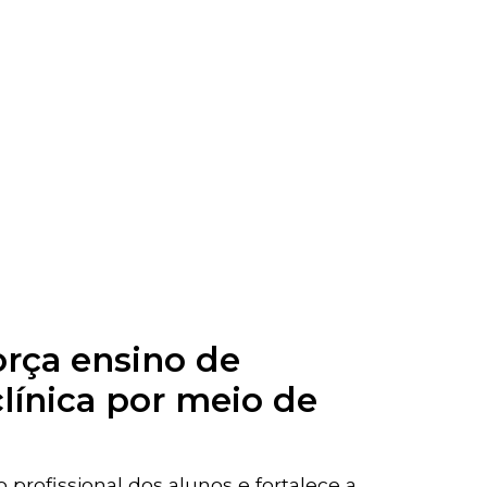
orça ensino de
línica por meio de
 profissional dos alunos e fortalece a