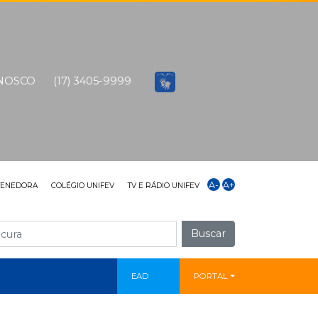
ONOSCO
(17) 3405-9999
A-
A+
TENEDORA
COLÉGIO UNIFEV
TV E RÁDIO UNIFEV
Buscar
EAD
PORTAL