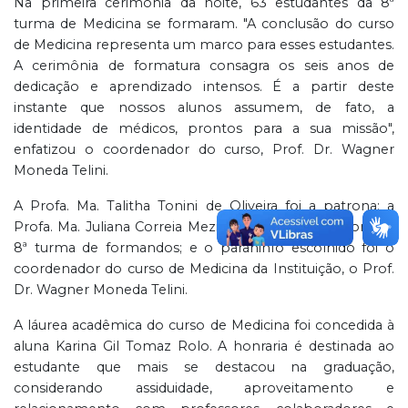
Na primeira cerimônia da noite, 63 estudantes da 8ª
turma de Medicina se formaram. "A conclusão do curso
de Medicina representa um marco para esses estudantes.
A cerimônia de formatura consagra os seis anos de
dedicação e aprendizado intensos. É a partir deste
instante que nossos alunos assumem, de fato, a
identidade de médicos, prontos para a sua missão",
enfatizou o coordenador do curso, Prof. Dr. Wagner
Moneda Telini.
A Profa. Ma. Talitha Tonini de Oliveira foi a patrona; a
Profa. Ma. Juliana Correia Meziara de Castro deu nome à
8ª turma de formandos; e o paraninfo escolhido foi o
coordenador do curso de Medicina da Instituição, o Prof.
Dr. Wagner Moneda Telini.
A láurea acadêmica do curso de Medicina foi concedida à
aluna Karina Gil Tomaz Rolo. A honraria é destinada ao
estudante que mais se destacou na graduação,
considerando assiduidade, aproveitamento e