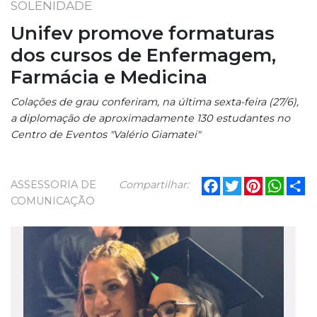
SOLENIDADE
Unifev promove formaturas
dos cursos de Enfermagem,
Farmácia e Medicina
Colações de grau conferiram, na última sexta-feira (27/6),
a diplomação de aproximadamente 130 estudantes no
Centro de Eventos "Valério Giamatei"
Facebook
Twitter
Pinterest
What
Sh
ASSESSORIA DE
Compartilhar:
COMUNICAÇÃO