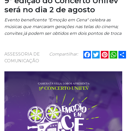
9ª edição do Concerto Unifev
será no dia 2 de agosto
Evento beneficente "Emoção em Cena" celebra as
músicas que marcaram gerações nas telas do cinema;
convites já podem ser obtidos em dois pontos de troca
Facebook
Twitter
Pinterest
What
Sh
ASSESSORIA DE
Compartilhar:
COMUNICAÇÃO