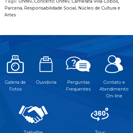
Tags:
Unifev,
Concerto Unifev,
Camerata Villa-Lobos,
Parceria,
Responsabilidade Social,
Núcleo de Cultura e
Artes
Galeria de
Ouvidoria
Perguntas
Contato e
Fotos
Frequentes
Atendimento
On-line
Trabalhe
Tour