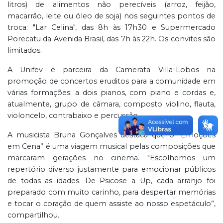
litros) de alimentos não perecíveis (arroz, feijão,
macarrão, leite ou óleo de soja) nos seguintes pontos de
troca: "Lar Celina", das 8h às 17h30 e Supermercado
Porecatu da Avenida Brasil, das 7h às 22h. Os convites são
limitados.
A Unifev é parceira da Camerata Villa-Lobos na
promoção de concertos eruditos para a comunidade em
várias formações: a dois pianos, com piano e cordas e,
atualmente, grupo de câmara, composto violino, flauta,
violoncelo, contrabaixo e percussão.
A musicista Bruna Gonçalves destaca que o “Emoções
em Cena” é uma viagem musical pelas composições que
marcaram gerações no cinema. "Escolhemos um
repertório diverso justamente para emocionar públicos
de todas as idades. De Psicose a Up, cada arranjo foi
preparado com muito carinho, para despertar memórias
e tocar o coração de quem assiste ao nosso espetáculo”,
compartilhou.