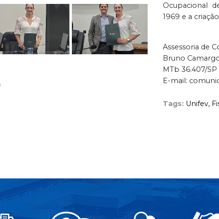
Ocupacional d
1969 e a criaçã
Assessoria de 
Bruno Camarg
MTb 36.407/SP
E-mail: comuni
Tags:
Unifev,
Fi