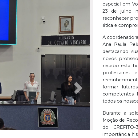
especial em Vo
23 de julho n
reconhecer prof
ética e comprom
A coordenadora 
Ana Paula Pelo
destacando su
novos profissi
recebo esta h
professores 
reconhecimento
formar futuro
Próxima
competentes. 
todos os nossos
Durante a so
Moção de Recon
do CREFITO-3
importância hist