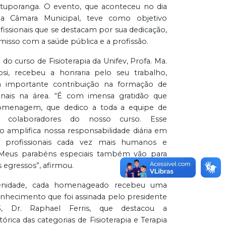
tuporanga. O evento, que aconteceu no dia
a Câmara Municipal, teve como objetivo
issionais que se destacam por sua dedicação,
isso com a saúde pública e a profissão.
do curso de Fisioterapia da Unifev, Profa. Ma.
si, recebeu a honraria pelo seu trabalho,
a importante contribuição na formação de
onais na área. “É com imensa gratidão que
omenagem, que dedico a toda a equipe de
e colaboradores do nosso curso. Esse
 amplifica nossa responsabilidade diária em
s profissionais cada vez mais humanos e
Meus parabéns especiais também vão para
 egressos”, afirmou.
lenidade, cada homenageado recebeu uma
hecimento que foi assinada pelo presidente
, Dr. Raphael Ferris, que destacou a
órica das categorias de Fisioterapia e Terapia