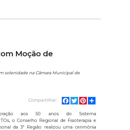
 com Moção de
o em solenidade na Câmara Municipal de
Facebook
Twitter
Pinterest
Share
Compartilhar:
ração aos 50 anos do Sistema
Os, o Conselho Regional de Fisioterapia e
ional da 3ª Região realizou uma cerimônia