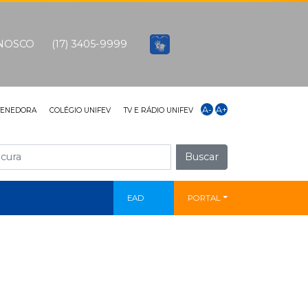
ONOSCO
(17) 3405-9999
A-
A+
TENEDORA
COLÉGIO UNIFEV
TV E RÁDIO UNIFEV
Buscar
EAD
PORTAL