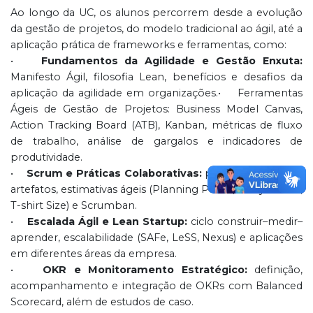
Ao longo da UC, os alunos percorrem desde a evolução
da gestão de projetos, do modelo tradicional ao ágil, até a
aplicação prática de frameworks e ferramentas, como:
•
Fundamentos da Agilidade e Gestão Enxuta:
Manifesto Ágil, filosofia Lean, benefícios e desafios da
aplicação da agilidade em organizações.• Ferramentas
Ágeis de Gestão de Projetos: Business Model Canvas,
Action Tracking Board (ATB), Kanban, métricas de fluxo
de trabalho, análise de gargalos e indicadores de
produtividade.
•
Scrum e Práticas Colaborativas:
papéis, cerimônias,
artefatos, estimativas ágeis (Planning Poker, Story Points,
T-shirt Size) e Scrumban.
•
Escalada Ágil e Lean Startup:
ciclo construir–medir–
aprender, escalabilidade (SAFe, LeSS, Nexus) e aplicações
em diferentes áreas da empresa.
•
OKR e Monitoramento Estratégico:
definição,
acompanhamento e integração de OKRs com Balanced
Scorecard, além de estudos de caso.