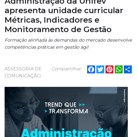
Administração da Unifev
apresenta unidade curricular
Métricas, Indicadores e
Monitoramento de Gestão
Formação alinhada às demandas do mercado desenvolve
competências práticas em gestão ágil
Facebook
Twitter
Pinterest
What
Sh
ASSESSORIA DE
Compartilhar:
COMUNICAÇÃO