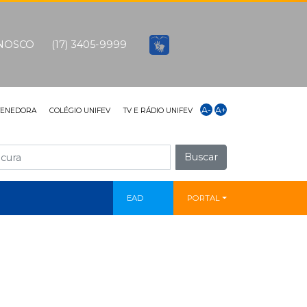
ONOSCO
(17) 3405-9999
A-
A+
TENEDORA
COLÉGIO UNIFEV
TV E RÁDIO UNIFEV
Buscar
EAD
PORTAL