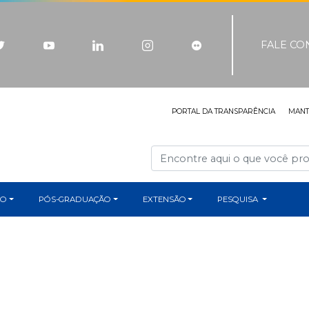
FALE C
PORTAL DA TRANSPARÊNCIA
MAN
ÃO
PÓS-GRADUAÇÃO
EXTENSÃO
PESQUISA