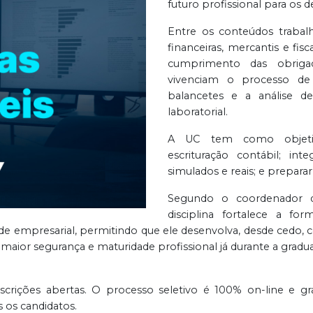
futuro profissional para os 
Entre os conteúdos trabal
financeiras, mercantis e fi
cumprimento das obrigaç
vivenciam o processo de
balancetes e a análise d
laboratorial.
A UC tem como objetivo
escrituração contábil; in
simulados e reais; e preparar
Segundo o coordenador do
disciplina fortalece a fo
e empresarial, permitindo que ele desenvolva, desde cedo, 
maior segurança e maturidade profissional já durante a gradu
nscrições abertas. O processo seletivo é 100% on-line e 
s os candidatos.