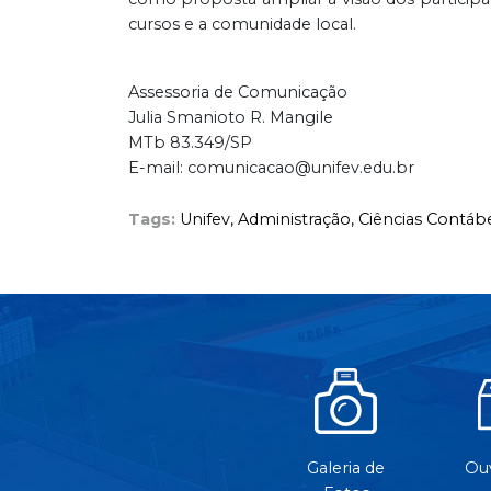
cursos e a comunidade local.
Assessoria de Comunicação
Julia Smanioto R. Mangile
MTb 83.349/SP
E-mail: comunicacao@unifev.edu.br
Tags:
Unifev,
Administração,
Ciências Contábe
Galeria de
Ouv