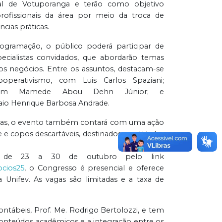
ral de Votuporanga e terão como objetivo
profissionais da área por meio da troca de
ncias práticas.
rogramação, o público poderá participar de
ecialistas convidados, que abordarão temas
s negócios. Entre os assuntos, destacam-se
operativismo, com Luis Carlos Spaziani;
al, com Mamede Abou Dehn Júnior; e
o Henrique Barbosa Andrade.
ivas, o evento também contará com uma ação
te e copos descartáveis, destinados a entidades
as de 23 a 30 de outubro pelo link
ocios25
, o Congresso é presencial e oferece
a Unifev. As vagas são limitadas e a taxa de
tábeis, Prof. Me. Rodrigo Bertolozzi, e tem
conteúdos acadêmicos e a integração entre os