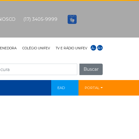
ONOSCO
(17) 3405-9999
A-
A+
TENEDORA
COLÉGIO UNIFEV
TV E RÁDIO UNIFEV
Buscar
EAD
PORTAL