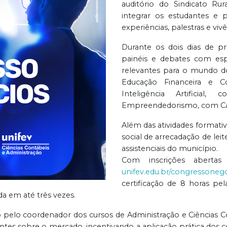
auditório do Sindicato Ru
integrar os estudantes e 
experiências, palestras e vivê
Durante os dois dias de p
painéis e debates com esp
relevantes para o mundo do
Educação Financeira e Co
Inteligência Artifici
Empreendedorismo, com Cai
Além das atividades format
social de arrecadação de lei
assistenciais do município.
Com inscrições abert
unifev.edu.br/congressoneg
certificação de 8 horas pel
da em até três vezes.
pelo coordenador dos cursos de Administração e Ciências Con
ntes sobre o mercado, incentivando a aplicação prática dos 