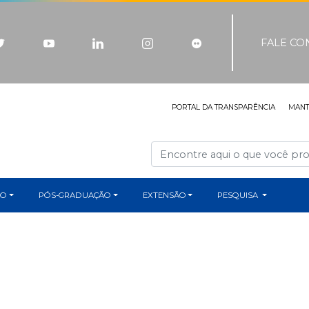
FALE C
PORTAL DA TRANSPARÊNCIA
MAN
ÃO
PÓS-GRADUAÇÃO
EXTENSÃO
PESQUISA