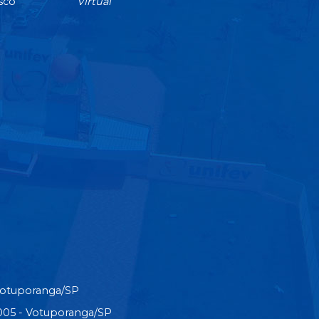
sco
Virtual
Votuporanga/SP
3-005 - Votuporanga/SP