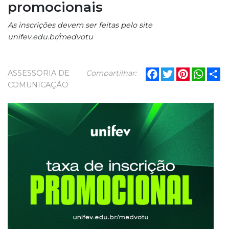
promocionais
As inscrições devem ser feitas pelo site
unifev.edu.br/medvotu
Facebook
Twitter
Pinterest
What
Sh
ASSESSORIA DE
Compartilhar:
COMUNICAÇÃO