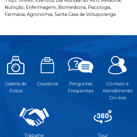
Tags:
Unifev,
Eventos,
Dia Mundial do Rim,
Medicina,
Nutrição,
Enfermagem,
Biomedicina,
Psicologia,
Farmácia,
Agronomia,
Santa Casa de Votuporanga
Galeria de
Ouvidoria
Perguntas
Contato e
Fotos
Frequentes
Atendimento
On-line
Trabalhe
Tour