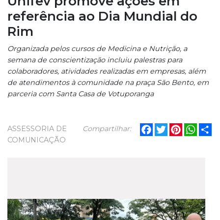
Unifev promove ações em
referência ao Dia Mundial do
Rim
Organizada pelos cursos de Medicina e Nutrição, a
semana de conscientização incluiu palestras para
colaboradores, atividades realizadas em empresas, além
de atendimentos à comunidade na praça São Bento, em
parceria com Santa Casa de Votuporanga
Facebook
Twitter
Pinterest
What
Sh
ASSESSORIA DE
Compartilhar:
COMUNICAÇÃO