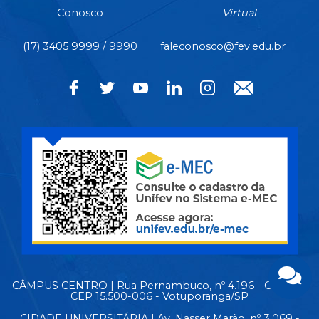
Conosco
Virtual
(17) 3405 9999 / 9990
faleconosco@fev.edu.br
CÂMPUS CENTRO | Rua Pernambuco, nº 4.196 - Centro -
CEP 15.500-006 - Votuporanga/SP
CIDADE UNIVERSITÁRIA | Av. Nasser Marão, nº 3.069 -