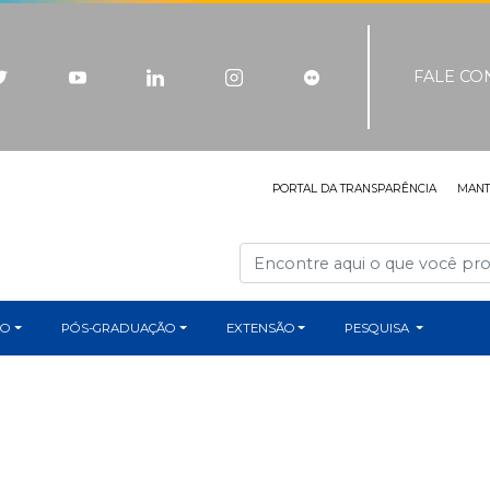
FALE C
PORTAL DA TRANSPARÊNCIA
MAN
ÃO
PÓS-GRADUAÇÃO
EXTENSÃO
PESQUISA