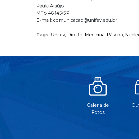
Paula Araújo
MTb 46.145/SP
E-mail: comunicacao@unifev.edu.br
Tags:
Unifev,
Direito,
Medicina,
Páscoa,
Núcle
Galeria de
Ouv
Fotos