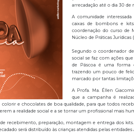
arrecadação até o dia 30 de
A comunidade interessada 
caixas de bombons e kits
coordenação do curso de M
Núcleo de Práticas Jurídicas 
Segundo o coordenador de Me
social se faz com ações qu
de Páscoa é uma forma de
trazendo um pouco de felici
marcado por tantas limitações
A Profa. Ma. Éllen Giacom
que a campanha é realiza
 de colorir e chocolates de boa qualidade, para que todos re
erem a realidade social e a se tornar um profissional mais hu
 de recebimento, preparação, montagem e entrega dos kits. 
recadado será distribuído às crianças atendidas pelas entidad