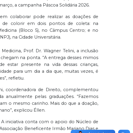
 março, a campanha Páscoa Solidária 2026.
em colaborar pode realizar as doações de
 de colorir em dois pontos de coleta: na
edicina (Bloco 5), no Câmpus Centro; e no
(NPJ), na Cidade Universitária.
dicina, Prof. Dr. Wagner Telini, a inclusão
e chegam na ponta. “A entrega desses mimos
 estar presente na vida dessas crianças,
dade para um dia a dia que, muitas vezes, é
”, refletiu.
ini, coordenadora de Direito, complementou
da anualmente pelas graduações. “Fazemos
cebam o mesmo carinho. Mais do que a doação,
mano”, explicou Éllen.
A iniciativa conta com o apoio do Núcleo de
es Associação Beneficente Irmão Mariano Dias e