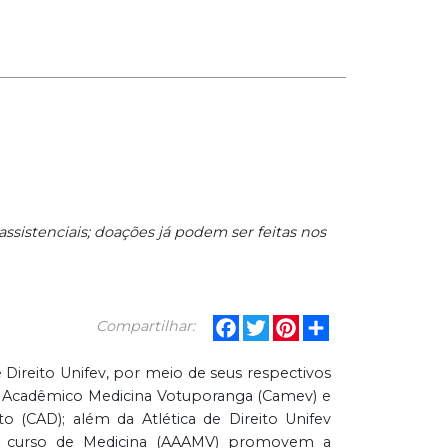
ssistenciais; doações já podem ser feitas nos
Facebook
Twitter
Pinterest
Share
Compartilhar:
 Direito Unifev, por meio de seus respectivos
o Acadêmico Medicina Votuporanga (Camev) e
o (CAD); além da Atlética de Direito Unifev
do curso de Medicina (AAAMV) promovem a