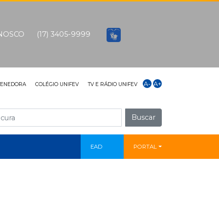
ONOSCO
(17) 3405-9999
A-
A+
TENEDORA
COLÉGIO UNIFEV
TV E RÁDIO UNIFEV
Buscar
EAD
PORTAL