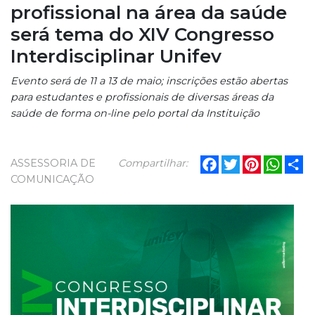
profissional na área da saúde
será tema do XIV Congresso
Interdisciplinar Unifev
Evento será de 11 a 13 de maio; inscrições estão abertas
para estudantes e profissionais de diversas áreas da
saúde de forma on-line pelo portal da Instituição
Facebook
Twitter
Pinterest
What
Sh
ASSESSORIA DE
Compartilhar:
COMUNICAÇÃO