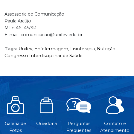
Assessoria de Comunicação
Paula Araújo
MTb 46.145/SP
E-mail: comunicacao@unifev.edu.br
Tags:
Unifev,
Enfefermagem,
Fisioterapia,
Nutrição,
Congresso Interdisciplinar de Saúde
Galeria de
Ouvidoria
Perguntas
Contato e
Fotos
Frequentes
Atendimento