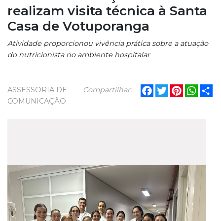
realizam visita técnica à Santa
Casa de Votuporanga
Atividade proporcionou vivência prática sobre a atuação
do nutricionista no ambiente hospitalar
Facebook
Twitter
Pinterest
What
Sh
ASSESSORIA DE
Compartilhar:
COMUNICAÇÃO