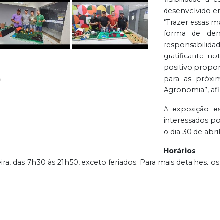
desenvolvido e
“Trazer essas m
forma de dem
responsabilid
gratificante n
positivo propor
para as próxi
Agronomia”, af
A exposição e
interessados po
o dia 30 de abril
Horários
eira, das 7h30 às 21h50, exceto feriados. Para mais detalhes