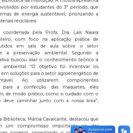
Biblioteca da Instituição. A mostra apresenta
nvolvidos por estudantes do 3º período, que
temas de energia sustentável, priorizando a
eriais recicláveis.
i coordenada pela Profa. Dra. Laís Naiara
eiro, com foco na aplicação prática de
scutidos em sala de aula sobre o setor
l e a preservação ambiental. Segundo a
iativa buscou aliar o conhecimento teórico à
o ambiental. “O objetivo foi incentivar os
 em soluções para o setor agroenergético de
ntável. Ao utilizarem componentes
os para a confecção das maquetes, eles
, de modo prático, como o cuidado com o
 deve caminhar junto com a nossa área”,
a Biblioteca, Márcia Cavalcante, destacou que
m um compromisso importante ao dar
 esses projetos, conectando o conhecimento