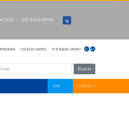
ONOSCO
(17) 3405-9999
A-
A+
TENEDORA
COLÉGIO UNIFEV
TV E RÁDIO UNIFEV
Buscar
EAD
PORTAL