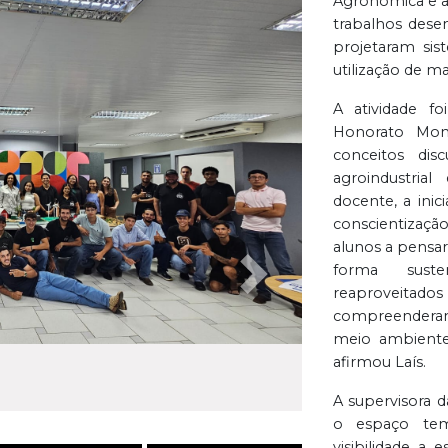
Agronômica e a 
trabalhos dese
projetaram sis
utilização de mat
A atividade fo
Honorato Mont
conceitos di
agroindustria
docente, a inic
conscientizaçã
alunos a pensar
forma suste
Próxima
reaproveitad
compreenderam
meio ambiente
afirmou Laís.
A supervisora d
o espaço te
visibilidade a