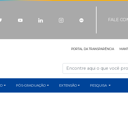
FALE C
PORTAL DA TRANSPARÊNCIA
MAN
ÃO
PÓS-GRADUAÇÃO
EXTENSÃO
PESQUISA