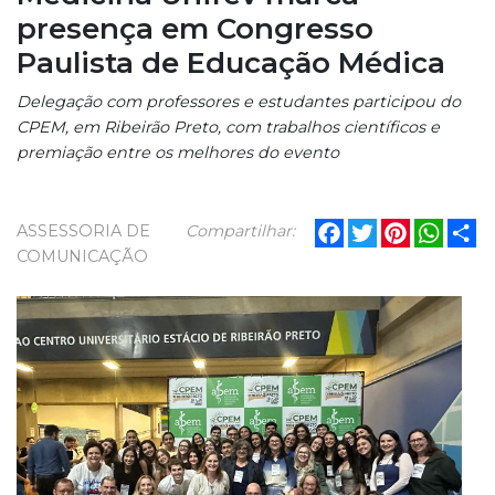
presença em Congresso
Paulista de Educação Médica
Delegação com professores e estudantes participou do
CPEM, em Ribeirão Preto, com trabalhos científicos e
premiação entre os melhores do evento
Facebook
Twitter
Pinterest
What
Sh
ASSESSORIA DE
Compartilhar:
COMUNICAÇÃO