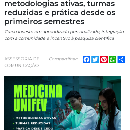
metodologias ativas, turmas
reduzidas e prática desde os
primeiros semestres
Curso investe em aprendizado personalizado, integração
com a comunidade e incentivo à pesquisa científica
Facebook
Twitter
Pinterest
What
Sh
ASSESSORIA DE
Compartilhar:
COMUNICAÇÃO