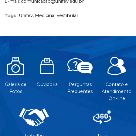
E-mail: comunicacao@unifev.edu.br
Tags:
Unifev,
Medicina,
Vestibular
Galeria de
Ouvidoria
Perguntas
Contato e
Fotos
Frequentes
Atendimento
On-line
Trabalhe
Tour