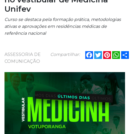
Unifev
Curso se destaca pela formação prática, metodologias
ativas e aprovações em residências médicas de
referência nacional
Facebook
Twitter
Pinterest
What
Sh
ASSESSORIA DE
Compartilhar:
COMUNICAÇÃO