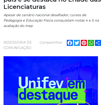
Licenciaturas
Apesar de cenário nacional desafiador, cursos de
Pedagogia e Educação Física conquistam notas 4 e 5 na
avaliação do Inep
Facebook
Twitter
Pinterest
What
Sh
ASSESSORIA DE
Compartilhar:
COMUNICAÇÃO