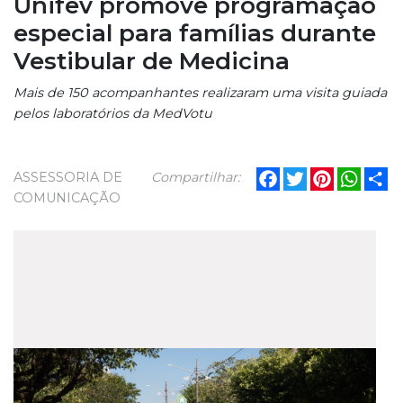
Unifev promove programação
especial para famílias durante
Vestibular de Medicina
Mais de 150 acompanhantes realizaram uma visita guiada
pelos laboratórios da MedVotu
Facebook
Twitter
Pinterest
What
Sh
ASSESSORIA DE
Compartilhar:
COMUNICAÇÃO