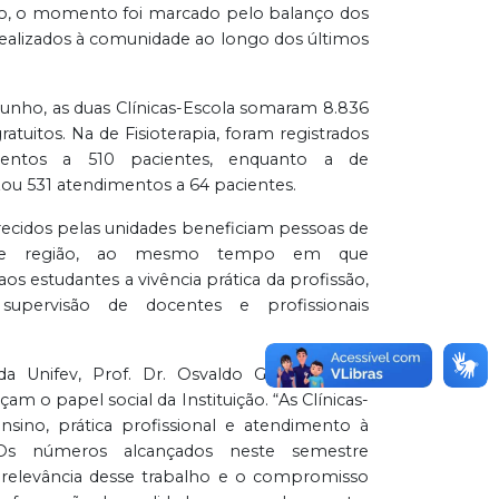
ão, o momento foi marcado pelo balanço dos
ealizados à comunidade ao longo dos últimos
 junho, as duas Clínicas-Escola somaram 8.836
atuitos. Na de Fisioterapia, foram registrados
mentos a 510 pacientes, enquanto a de
izou 531 atendimentos a 64 pacientes.
recidos pelas unidades beneficiam pessoas de
 e região, ao mesmo tempo em que
s estudantes a vivência prática da profissão,
upervisão de docentes e profissionais
da Unifev, Prof. Dr. Osvaldo Gastaldon, os
çam o papel social da Instituição. “As Clínicas-
sino, prática profissional e atendimento à
Os números alcançados neste semestre
relevância desse trabalho e o compromisso