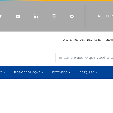
FALE C
PORTAL DA TRANSPARÊNCIA
MAN
ÃO
PÓS-GRADUAÇÃO
EXTENSÃO
PESQUISA