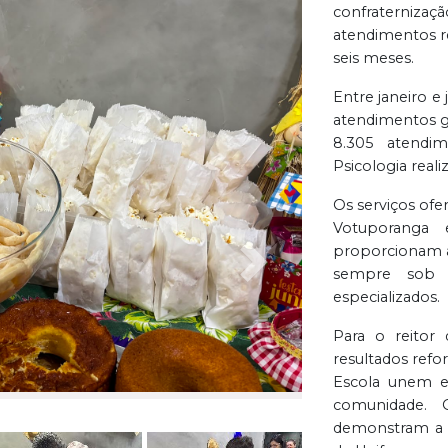
confraternizaç
atendimentos r
seis meses.
Entre janeiro e
atendimentos gr
8.305 atendi
Psicologia real
Os serviços ofe
Votuporanga
proporcionam ao
Próxima
sempre sob s
especializados.
Para o reitor 
resultados refor
Escola unem en
comunidade. 
demonstram a 