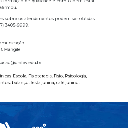
a formação de qualidade e com o bem-estar
afirmou.
es sobre os atendimentos podem ser obtidas
17) 3405-9999.
Comunicação
R. Mangile
cacao@unifev.edu.br
ínicas-Escola,
Fisioterapia,
Fisio,
Psicologia,
ntos,
balanço,
festa junina,
café junino,