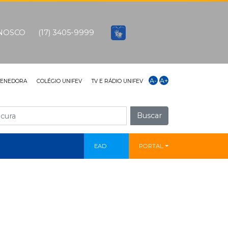
ONOSCO
(17) 3405-9999
A-
A+
TENEDORA
COLÉGIO UNIFEV
TV E RÁDIO UNIFEV
Buscar
EAD
PORTAL