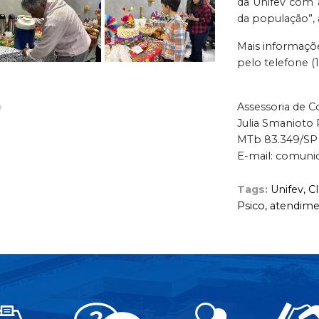
da Unifev com 
da população”, 
Mais informaçõ
pelo telefone (
Assessoria de 
Julia Smanioto 
MTb 83.349/SP
E-mail: comuni
Tags:
Unifev,
Cl
Psico,
atendime