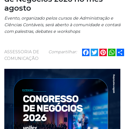
agosto
Evento, organizado pelos cursos de Administração e
Ciências Contáveis, será aberto à comunidade e contará
com palestras, debates e workshops
Facebook
Twitter
Pinterest
What
Sh
ASSESSORIA DE
Compartilhar:
COMUNICAÇÃO