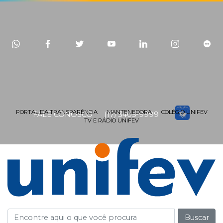
PORTAL DA TRANSPARÊNCIA
MANTENEDORA
COLÉGIO UNIFEV
FALE CONOSCO
(17) 3405-9999
TV E RÁDIO UNIFEV
Buscar