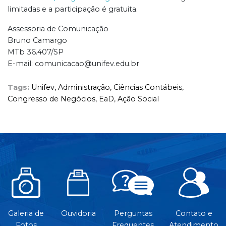
limitadas e a participação é gratuita.
Assessoria de Comunicação
Bruno Camargo
MTb 36.407/SP
E-mail: comunicacao@unifev.edu.br
Tags:
Unifev,
Administração,
Ciências Contábeis,
Congresso de Negócios,
EaD,
Ação Social
Galeria de
Ouvidoria
Perguntas
Contato e
Fotos
Frequentes
Atendimento