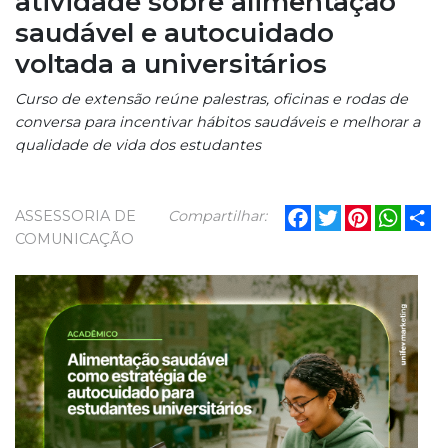
atividade sobre alimentação
saudável e autocuidado
voltada a universitários
Curso de extensão reúne palestras, oficinas e rodas de
conversa para incentivar hábitos saudáveis e melhorar a
qualidade de vida dos estudantes
Facebook
Twitter
Pinterest
What
Sh
ASSESSORIA DE
Compartilhar:
COMUNICAÇÃO