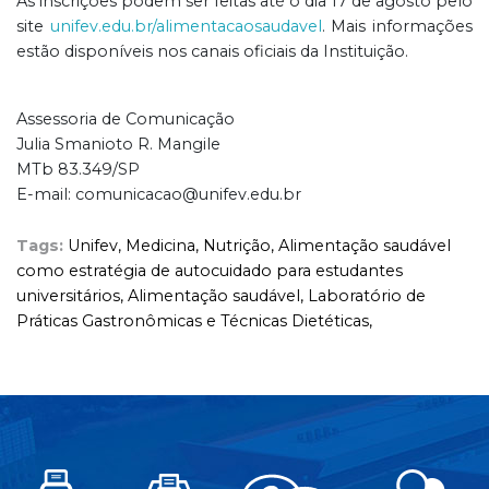
As inscrições podem ser feitas até o dia 17 de agosto pelo
site
unifev.edu.br/alimentacaosaudavel
. Mais informações
estão disponíveis nos canais oficiais da Instituição.
Assessoria de Comunicação
Julia Smanioto R. Mangile
MTb 83.349/SP
E-mail: comunicacao@unifev.edu.br
Tags:
Unifev,
Medicina,
Nutrição,
Alimentação saudável
como estratégia de autocuidado para estudantes
universitários,
Alimentação saudável,
Laboratório de
Práticas Gastronômicas e Técnicas Dietéticas,