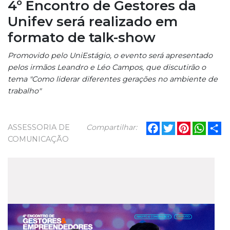
4º Encontro de Gestores da
Unifev será realizado em
formato de talk-show
Promovido pelo UniEstágio, o evento será apresentado
pelos irmãos Leandro e Léo Campos, que discutirão o
tema "Como liderar diferentes gerações no ambiente de
trabalho"
Facebook
Twitter
Pinterest
What
Sh
ASSESSORIA DE
Compartilhar:
COMUNICAÇÃO