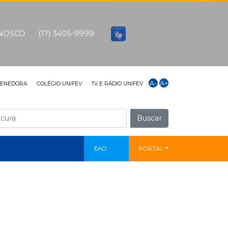
ONOSCO
(17) 3405-9999
A-
A+
TENEDORA
COLÉGIO UNIFEV
TV E RÁDIO UNIFEV
Buscar
EAD
PORTAL