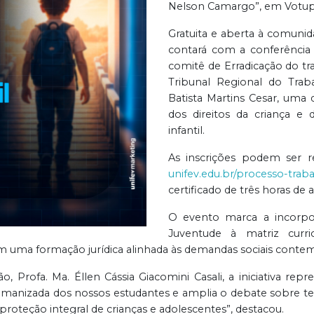
Nelson Camargo”, em Votup
Gratuita e aberta à comunida
contará com a conferênci
comitê de Erradicação do tr
Tribunal Regional do Traba
Batista Martins Cesar, uma d
dos direitos da criança e
infantil.
As inscrições podem ser re
unifev.edu.br/processo-traba
certificado de três horas de a
O evento marca a incorpora
Juventude à matriz curric
 uma formação jurídica alinhada às demandas sociais conte
 Profa. Ma. Éllen Cássia Giacomini Casali, a iniciativa re
o humanizada dos nossos estudantes e amplia o debate sobre 
oteção integral de crianças e adolescentes”, destacou.