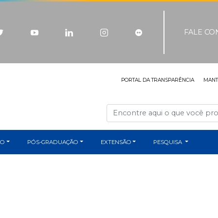
FALE C
PORTAL DA TRANSPARÊNCIA
MAN
ÃO
PÓS-GRADUAÇÃO
EXTENSÃO
PESQUISA