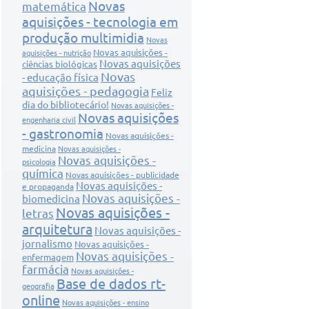
Novas
matemática
aquisições - tecnologia em
produção multimidia
Novas
Novas aquisições -
aquisições - nutrição
Novas aquisições
ciências biológicas
Novas
- educação física
aquisições - pedagogia
Feliz
dia do bibliotecário!
Novas aquisições -
Novas aquisições
engenharia civil
- gastronomia
Novas aquisições -
medicina
Novas aquisições -
Novas aquisições -
psicologia
química
Novas aquisições - publicidade
Novas aquisições -
e propaganda
Novas aquisições -
biomedicina
Novas aquisições -
letras
arquitetura
Novas aquisições -
jornalismo
Novas aquisições -
Novas aquisições -
enfermagem
farmácia
Novas aquisições -
Base de dados rt-
geografia
online
Novas aquisições - ensino