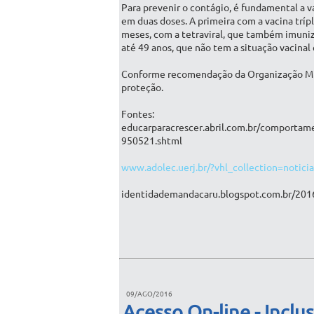
Para prevenir o contágio, é fundamental a 
em duas doses. A primeira com a vacina tríp
meses, com a tetraviral, que também imuniz
até 49 anos, que não tem a situação vacinal
Conforme recomendação da Organização Mund
proteção.
Fontes:
educarparacrescer.abril.com.br/comportam
950521.shtml
www.adolec.uerj.br/?vhl_collection=notici
identidademandacaru.blogspot.com.br/201
09/AGO/2016
Acesso On-line - Inclus