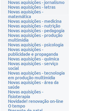
Novas aquisições - jornalismo
Novas aquisições - letras
Novas aquisições -
matemática
Novas aquisições - medicina
Novas aquisições - nutrição
Novas aquisições - pedagogia
Novas aquisições - produção
multimidia
Novas aquisições - psicologia
Novas aquisições -
publicidade e propaganda
Novas aquisições - química
Novas aquisições - serviço
social
Novas aquisições - tecnologia
em produção multimidia
Novas aquisições - área da
saúde
Novas aquisições -
fisioterapia
Novidade! renovação on-line
O tempo
Presente de natal