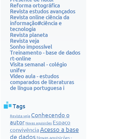
Reforma ortográfica
Revista estudos avançados
Revista online ciência da
informação#ciência e
tecnologia
Revista planeta
Revista veja
Sonho impossível
Treinamento - base de dados
rt-online
Visita semanal - colégio
unifev
Vídeo aula - estudos
comparados de literaturas
de língua portuguesa i
Tags
Conhecendo o
Revista veja
autor
Espaço
Novas aquisições
Acesso a base
convivência
de dados
Novas aquisições -