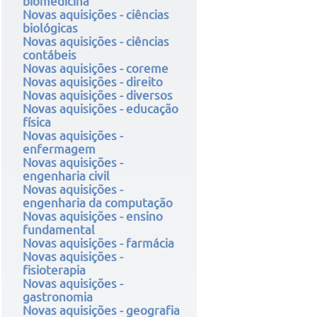
biomedicina
Novas aquisições - ciências
biológicas
Novas aquisições - ciências
contábeis
Novas aquisições - coreme
Novas aquisições - direito
Novas aquisições - diversos
Novas aquisições - educação
física
Novas aquisições -
enfermagem
Novas aquisições -
engenharia civil
Novas aquisições -
engenharia da computação
Novas aquisições - ensino
fundamental
Novas aquisições - farmácia
Novas aquisições -
fisioterapia
Novas aquisições -
gastronomia
Novas aquisições - geografia