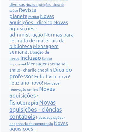
diversos
Novas aquisições - área da
Revista
saúde
planeta
Novas
Escritor
Novas
aquisições - direito
aquisições -
administração
Normas para
retirada de materiais da
biblioteca
Mensagem
semanal
Doação de
Inclusão
livros
Sonho
Mensagem semanal -
impossível
Dica do
smile - charlie chaplin
professor
Feliz livro novo!
feliz ano novo!
Novidade!
Novas
renovação on-line
aquisições -
Novas
fisioterapia
aquisições - ciências
contábeis
Novas aquisições -
Novas
engenharia da computação
aquisições -