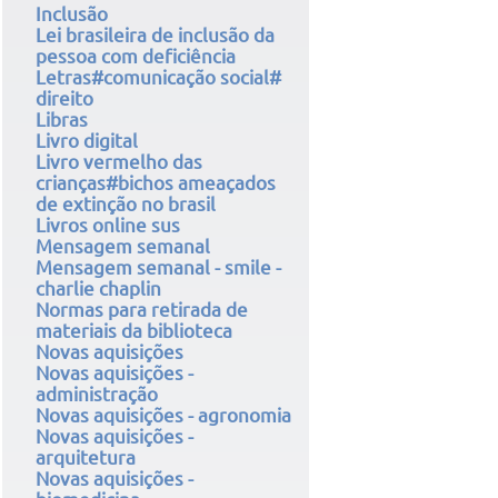
Inclusão
Lei brasileira de inclusão da
pessoa com deficiência
Letras#comunicação social#
direito
Libras
Livro digital
Livro vermelho das
crianças#bichos ameaçados
de extinção no brasil
Livros online sus
Mensagem semanal
Mensagem semanal - smile -
charlie chaplin
Normas para retirada de
materiais da biblioteca
Novas aquisições
Novas aquisições -
administração
Novas aquisições - agronomia
Novas aquisições -
arquitetura
Novas aquisições -