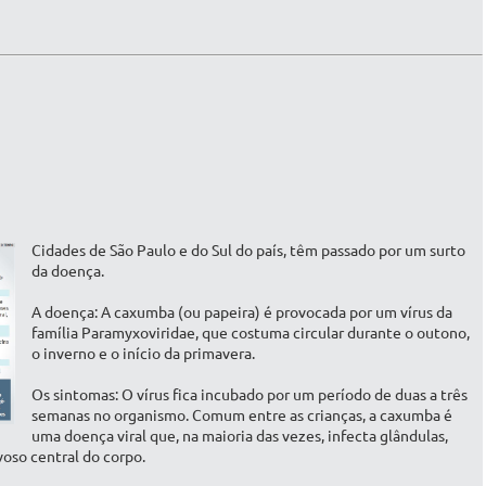
Cidades de São Paulo e do Sul do país, têm passado por um surto
da doença.
A doença: A caxumba (ou papeira) é provocada por um vírus da
família Paramyxoviridae, que costuma circular durante o outono,
o inverno e o início da primavera.
Os sintomas: O vírus fica incubado por um período de duas a três
semanas no organismo. Comum entre as crianças, a caxumba é
uma doença viral que, na maioria das vezes, infecta glândulas,
voso central do corpo.