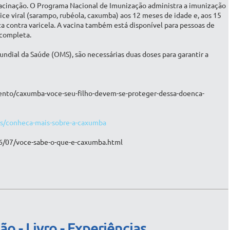
vacinação. O Programa Nacional de Imunização administra a imunização
lice viral (sarampo, rubéola, caxumba) aos 12 meses de idade e, aos 15
a contra varicela. A vacina também está disponível para pessoas de
 completa.
ial da Saúde (OMS), são necessárias duas doses para garantir a
ento/caxumba-voce-seu-filho-devem-se-proteger-dessa-doenca-
as/conheca-mais-sobre-a-caxumba
6/07/voce-sabe-o-que-e-caxumba.html
ão - Livro - Experiências